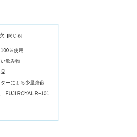
次
100％使用
甘い飲み物
食品
スターによる少量焙煎
UJI ROYAL R−101