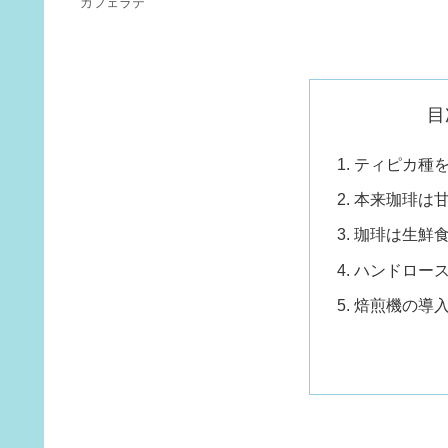
カフェラテ
目
ティピカ種を
本来珈琲は
珈琲は生鮮
ハンドロー
焙煎機の導入 F