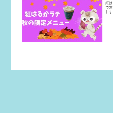
紅は
で無
甘す