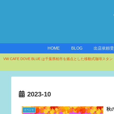
HOME
BLOG
出店依頼
VW CAFE DOVE BLUE は千葉県柏市を拠点とした移動式珈琲ス
2023-10
秋
イベント