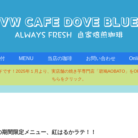
受付
MENU
当店の珈琲
お問い合わせ
Onl
タンドです！2025年１月より、実店舗の焼き芋専門店「碧鳩AOBATO」をO
ちらをクリック。
の期間限定メニュー、紅はるかラテ！！