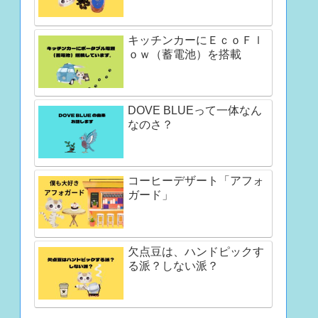
キッチンカーにＥｃｏＦｌ
ｏｗ（蓄電池）を搭載
DOVE BLUEって一体なん
なのさ？
コーヒーデザート「アフォ
ガード」
欠点豆は、ハンドピックす
る派？しない派？